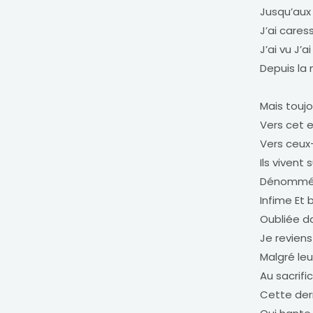
Jusqu’aux
J’ai care
J’ai vu J’a
Depuis la
Mais touj
Vers cet e
Vers ceu
Ils vivent
Dénommée
Infime Et 
Oubliée da
Je revien
Malgré le
Au sacrifi
Cette der