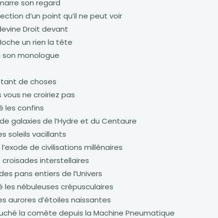
amarre son regard
rection d’un point qu’il ne peut voir
 devine Droit devant
 Hoche un rien la tête
d son monologue
u tant de choses
 vous ne croiriez pas
né les confins
de galaxies de l’Hydre et du Centaure
es soleils vacillants
l’exode de civilisations millénaires
s croisades interstellaires
es pans entiers de l’Univers
é les nébuleuses crépusculaires
les aurores d’étoiles naissantes
auché la comète depuis la Machine Pneumatique