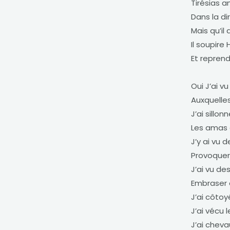
Tirésias 
Dans la di
Mais qu’il
Il soupire
Et repren
Oui J’ai v
Auxquelles
J’ai sillon
Les amas 
J’y ai vu d
Provoquer 
J’ai vu de
Embraser d
J’ai côtoy
J’ai vécu 
J’ai chev