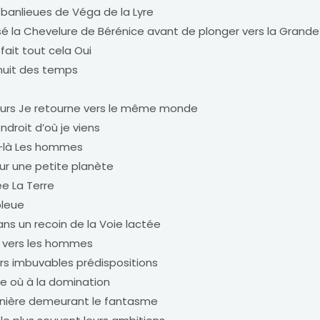
 banlieues de Véga de la Lyre
ssé la Chevelure de Bérénice avant de plonger vers la Grand
i fait tout cela Oui
 nuit des temps
ours Je retourne vers le même monde
ndroit d’où je viens
x-là Les hommes
 sur une petite planète
 La Terre
bleue
ns un recoin de la Voie lactée
s vers les hommes
urs imbuvables prédispositions
ce où à la domination
nière demeurant le fantasme