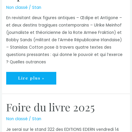
Non classé
/
Stan
En revisitant deux figures antiques – Œdipe et Antigone –
et deux destins tragiques contemporains – Ulrike Meinhof
(journaliste et théoricienne de la Rote Armee Fraktion) et
Bobby Sands (militant de l’Armée Républicaine Irlandaise)
– Stanislas Cotton pose à travers quatre textes des
questions pressantes : qui donne le pouvoir et qui l’exerce
? Quelles outrances
Nouvelle
Lire plus »
parution
en
septembre
Foire du livre 2025
!
Non classé
/
Stan
Je serai sur le stand 322 des EDITIONS EDERN vendredi 14