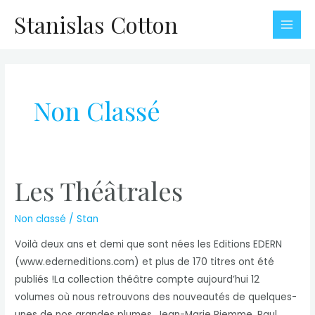
Skip
Stanislas Cotton
to
Mai
content
Me
Non Classé
Les Théâtrales
Non classé
/
Stan
Voilà deux ans et demi que sont nées les Editions EDERN
(www.ederneditions.com) et plus de 170 titres ont été
publiés !La collection théâtre compte aujourd’hui 12
volumes où nous retrouvons des nouveautés de quelques-
unes de nos grandes plumes, Jean-Marie Piemme, Paul