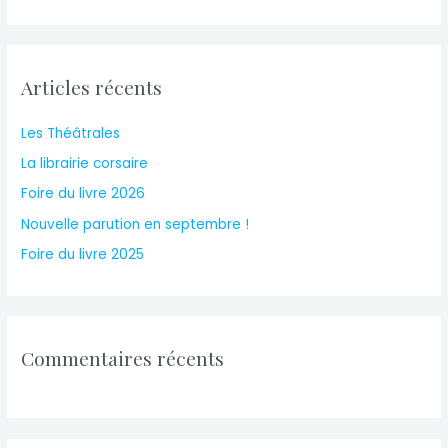
a
r
c
Articles récents
h
f
Les Théâtrales
o
La librairie corsaire
r
Foire du livre 2026
:
Nouvelle parution en septembre !
Foire du livre 2025
Commentaires récents