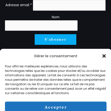
Adresse email *
Nom
Votre adresse e-mail est uniquement utilisée pour vous
Gérer le consentement
envoyer notre newsletter et des informations sur les
activités de Stanislas Cotton. vous pouvez toujours vous
Pour offrir les meilleures expériences, nous utilisons des
désinscrire au travers du lien inclus dans la newsletter.
technologies telles que les cookies pour stocker et/ou accéder aux
informations des appareils. Le fait de consentir à ces technologies
nous permettra de traiter des données telles que le comportement
de navigation ou les ID uniques sur ce site. Le fait de ne pas
consentir ou de retirer son consentement peut avoir un effet négatif
sur certaines caractéristiques et fonctions.
Copyright © 2009 - 2026 Stanislas Cotton
Accepter