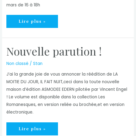
mars de 16 à 18h
Foire
Lire plus »
du
livre
2025
Nouvelle parution !
Non classé
/
Stan
J’ai la grande joie de vous annoncer la réédition de LA
MOITIE DU JOUR, IL FAIT NUIT,ceci dans la toute nouvelle
maison d’édition ASMODEE EDERN pilotée par Vincent Engel
! Le volume est disponible dans la collection Les
Romanesques, en version reliée ou brochée,et en version
électronique.
Nouvelle
Lire plus »
parution